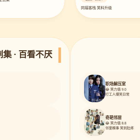
同福客栈 笑料升级
剧集 · 百看不厌
职场解压室
😂 笑力值 9.0
打工人爆笑日常
奇葩邻居
😂 笑力值 8.8
邻里糗事 笑到肚疼