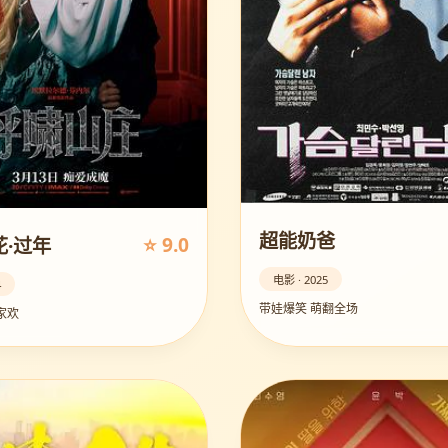
超能奶爸
⭐ 9.0
·过年
电影 · 2025
4
带娃爆笑 萌翻全场
家欢