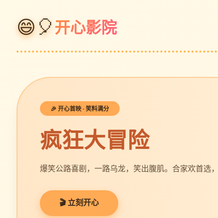
😄🎈
开心影院
🎉 开心首映 · 笑料满分
疯狂大冒险
爆笑公路喜剧，一路乌龙，笑出腹肌。合家欢首选
🎬 立刻开心