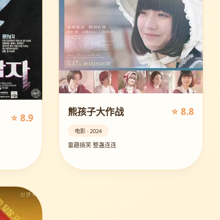
⭐ 8.8
熊孩子大作战
⭐ 8.9
电影 · 2024
童趣搞笑 整蛊连连