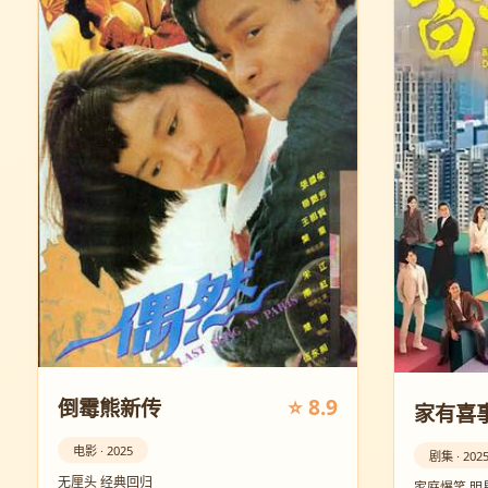
⭐ 8.9
倒霉熊新传
家有喜事
电影 · 2025
剧集 · 202
无厘头 经典回归
家庭爆笑 明