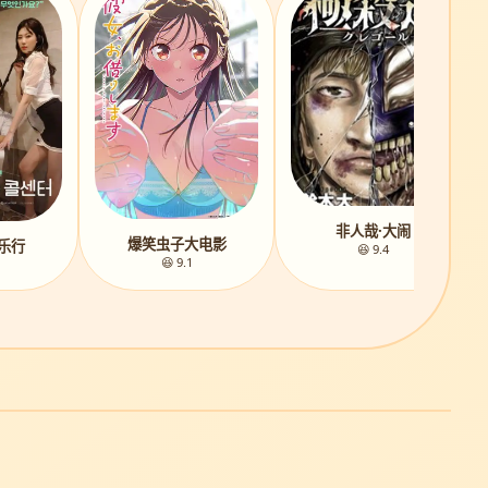
非人哉·大闹
爆笑虫子大电影
乐行
😆 9.4
😆 9.1