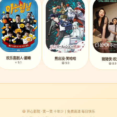
欢乐喜剧人·巅峰
熊出没·笑哈哈
猪猪侠·欢
⭐ 9.1
😆 9.0
😆 8.9
😄 开心影院 · 笑一笑 十年少 | 免费高清 每日快乐