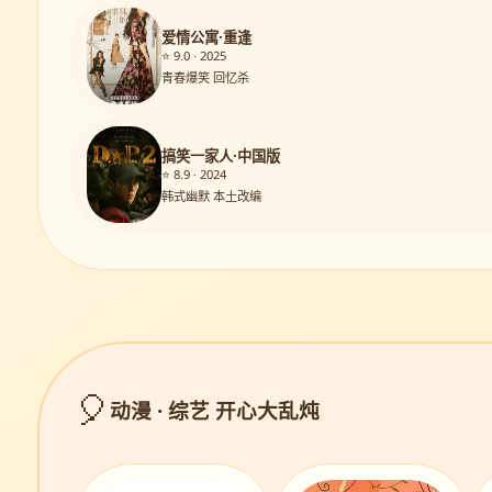
爱情公寓·重逢
⭐ 9.0 · 2025
青春爆笑 回忆杀
搞笑一家人·中国版
⭐ 8.9 · 2024
韩式幽默 本土改编
🎈
动漫 · 综艺 开心大乱炖