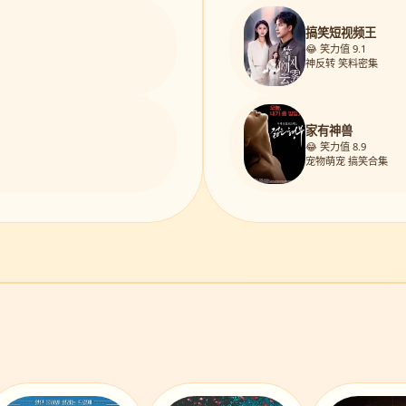
搞笑短视频王
😂 笑力值 9.1
神反转 笑料密集
家有神兽
😂 笑力值 8.9
宠物萌宠 搞笑合集