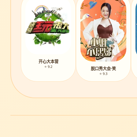
开心大本营
⭐ 9.2
脱口秀大会·笑
⭐ 9.3