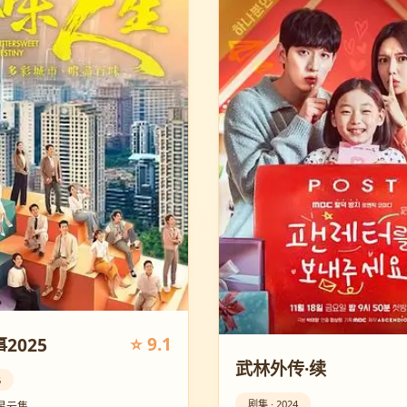
⭐ 9.1
2025
武林外传·续
5
剧集 · 2024
星云集