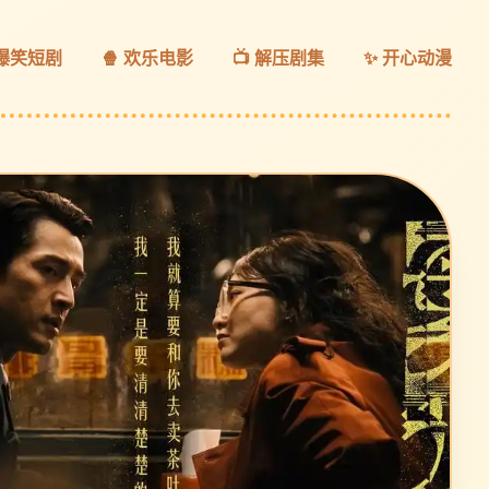
 爆笑短剧
🍿 欢乐电影
📺 解压剧集
✨ 开心动漫