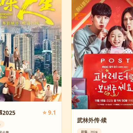
⭐ 9.1
2025
武林外传·续
5
剧集 · 2024
星云集