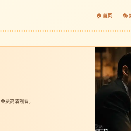
🏠 首页
🎭
，免费高清观看。