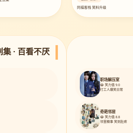
同福客栈 笑料升级
剧集 · 百看不厌
职场解压室
😂 笑力值 9.0
打工人爆笑日常
奇葩邻居
😂 笑力值 8.8
邻里糗事 笑到肚疼