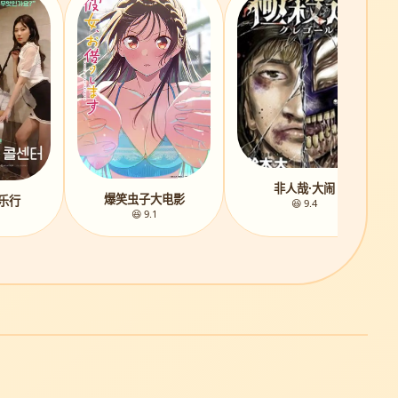
非人哉·大闹
爆笑虫子大电影
乐行
😆 9.4
😆 9.1