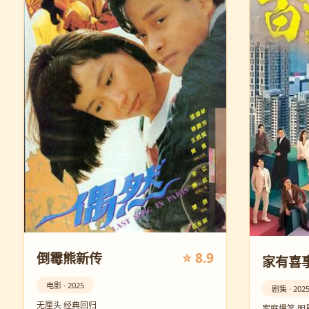
⭐ 8.9
倒霉熊新传
家有喜事
电影 · 2025
剧集 · 202
无厘头 经典回归
家庭爆笑 明