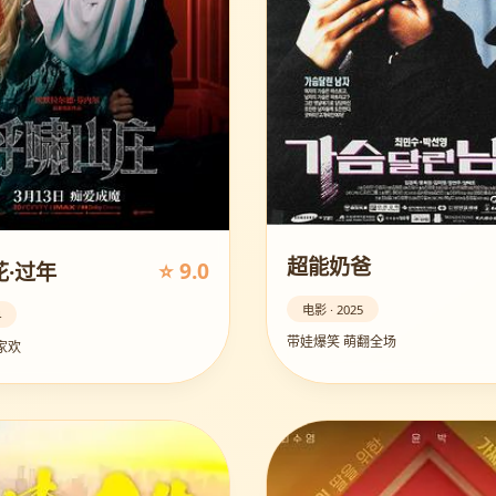
超能奶爸
⭐ 9.0
·过年
电影 · 2025
4
带娃爆笑 萌翻全场
家欢