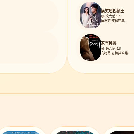
搞笑短视频王
😂 笑力值 9.1
神反转 笑料密集
家有神兽
😂 笑力值 8.9
宠物萌宠 搞笑合集