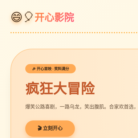
😄🎈
开心影院
🎉 开心首映 · 笑料满分
疯狂大冒险
爆笑公路喜剧，一路乌龙，笑出腹肌。合家欢首选
🎬 立刻开心