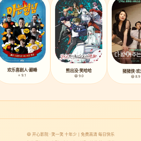
欢乐喜剧人·巅峰
熊出没·笑哈哈
猪猪侠·欢
⭐ 9.1
😆 9.0
😆 8.9
😄 开心影院 · 笑一笑 十年少 | 免费高清 每日快乐