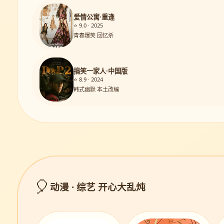
爱情公寓·重逢
⭐ 9.0 · 2025
青春爆笑 回忆杀
搞笑一家人·中国版
⭐ 8.9 · 2024
韩式幽默 本土改编
🎈
动漫 · 综艺 开心大乱炖