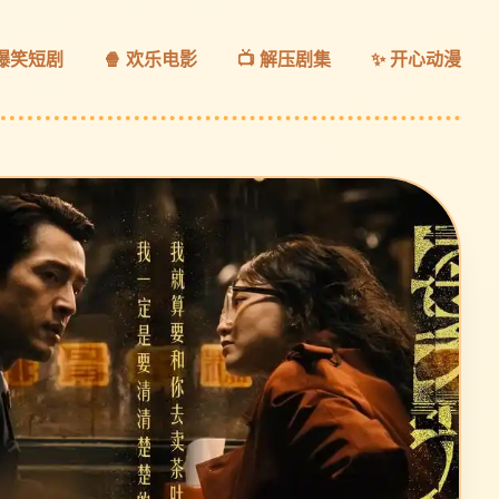
 爆笑短剧
🍿 欢乐电影
📺 解压剧集
✨ 开心动漫