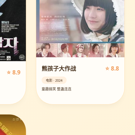
⭐ 8.8
熊孩子大作战
⭐ 8.9
电影 · 2024
童趣搞笑 整蛊连连