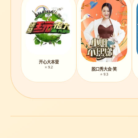
开心大本营
⭐ 9.2
脱口秀大会·笑
⭐ 9.3